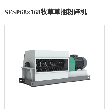
SFSP68×168牧草草捆粉碎机