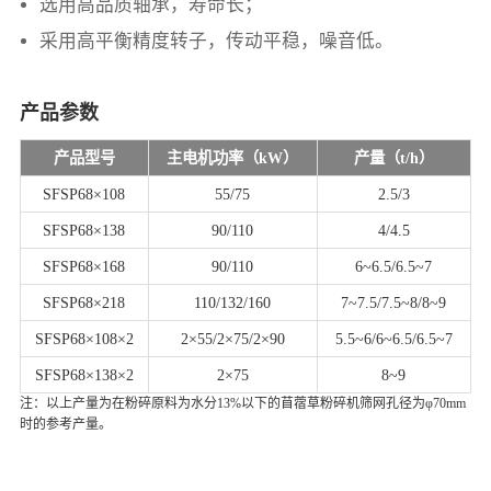
选用高品质轴承，寿命长；
采用高平衡精度转子，传动平稳，噪音低。
产品参数
产品型号
主电机功率（kW）
产量（t/h）
SFSP68×108
55/75
2.5/3
SFSP68×138
90/110
4/4.5
SFSP68×168
90/110
6~6.5/6.5~7
SFSP68×218
110/132/160
7~7.5/7.5~8/8~9
SFSP68×108×2
2×55/2×75/2×90
5.5~6/6~6.5/6.5~7
SFSP68×138×2
2×75
8~9
注：以上产量为在粉碎原料为水分13%以下的苜蓿草粉碎机筛网孔径为φ70mm
时的参考产量。